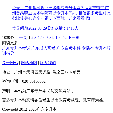
今天，广州番禺职业技术学院专升本网为大家带来了广
州番禺职业技术学院可以专升本吗?，相信很多考生对此
都比较关心这个问题，下面就一起来看看吧!
常见问题
2022-08-29

浏览量：1413人
1039条
上一页
1
2
3
4
5
6
7
8
9
10
..
52
下一页
阅读更多
广东专升本考试
广东成人高考
广东自考本科
专插本
专升本培
训指导
关于网站
|
网站地图
|
联系我们
地址：广州市天河区天源路5号之三1202单元
咨询电话：020-85163352
声明：本站为广东专升本民间交流网站，
更多专升本动态请各位考生以市教育考试院、教育厅为准。
Copyright 2012-2026广东专升本