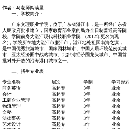
作者：马老师
阅读量：
一、学校简介：
广东文理职业学院，位于广东省湛江市，是一所经广东省
人民政府批准建立，国家教育部备案的民办全日制普通高等院
校。学院前身为湛江现代科技职业学院，(2012年更名为现
名)，学院所在地为湛江市廉江市，湛江地处祖国南海之滨，
是中国优秀旅游城市、国家园林城市、中国人居环境范例奖城
市、亚太经济圈中战略城市、北部湾经济圈龙头城市、中国首
批对外开放的沿海港口城市之一。
二、招生专业表：
专业名称
层次
学制
学习形
商务英语
高起专
3年
业余
会计
高起专
3年
业余
工商企业管理
高起专
3年
业余
物流管理
高起专
3年
业余
文秘
高起专
3年
业余
法律事务
高起专
3年
业余
艺术设计
高起专
3年
业余