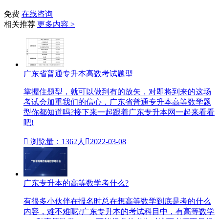
免费
在线咨询
相关推荐
更多内容 >
广东省普通专升本高数考试题型
掌握住题型，就可以做到有的放矢，对即将到来的这场
考试会加重我们的信心，广东省普通专升本高等数学题
型你都知道吗?接下来一起跟着广东专升本网一起来看看
吧!

浏览量：1362人

2022-03-08
广东专升本的高等数学考什么?
有很多小伙伴在报名时总在想高等数学到底是考的什么
内容，难不难呢?广东专升本​的考试科目中，有高等数学