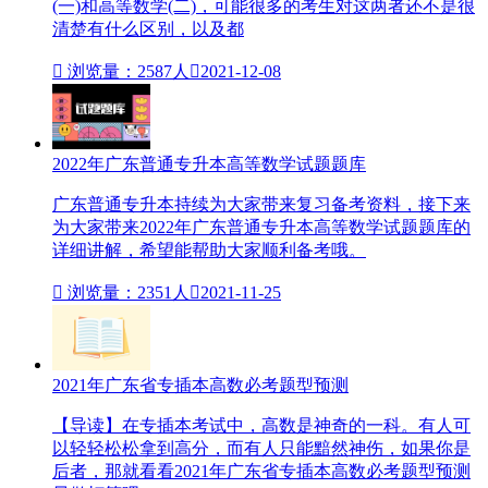
(一)和高等数学(二)，可能很多的考生对这两者还不是很
清楚有什么区别，以及都

浏览量：2587人

2021-12-08
2022年广东普通专升本高等数学试题题库
广东普通专升本持续为大家带来复习备考资料，接下来
为大家带来2022年广东普通专升本高等数学试题题库的
详细讲解，希望能帮助大家顺利备考哦。

浏览量：2351人

2021-11-25
2021年广东省专插本高数必考题型预测
【导读】在专插本考试中，高数是神奇的一科。有人可
以轻轻松松拿到高分，而有人只能黯然神伤，如果你是
后者，那就看看2021年广东省专插本高数必考题型预测