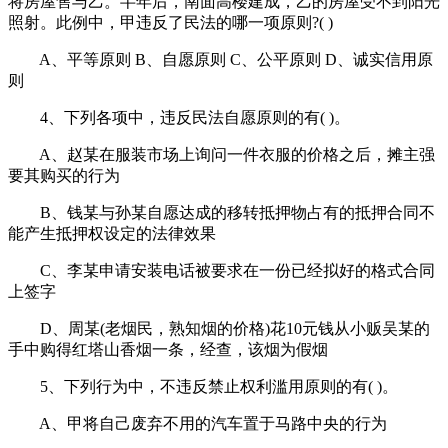
将房屋售与乙。半年后，南面高楼建成，乙的房屋受不到阳光
照射。此例中，甲违反了民法的哪一项原则?( )
A、平等原则 B、自愿原则 C、公平原则 D、诚实信用原
则
4、下列各项中，违反民法自愿原则的有( )。
A、赵某在服装市场上询问一件衣服的价格之后，摊主强
要其购买的行为
B、钱某与孙某自愿达成的移转抵押物占有的抵押合同不
能产生抵押权设定的法律效果
C、李某申请安装电话被要求在一份已经拟好的格式合同
上签字
D、周某(老烟民，熟知烟的价格)花10元钱从小贩吴某的
手中购得红塔山香烟一条，经查，该烟为假烟
5、下列行为中，不违反禁止权利滥用原则的有( )。
A、甲将自己废弃不用的汽车置于马路中央的行为