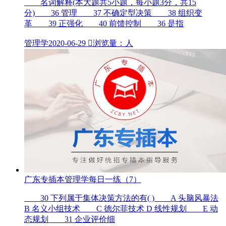
名词解释(本大题共5小题，每小题3分，共15
分) 36 管理 37 不确定型决策 38 组织变
革 39 正强化 40 前馈控制 36 是指
管理学
2020-06-29

浏览量：人
广东专插本管理学每日一练（7）
30 下列属于集体决策方法的有( ) A 头脑风暴法
B 名义小组技术 C 德尔菲技术 D 线性规划 E 动
态规划 31 企业评价细