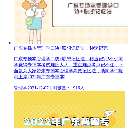
广东专插本管理学口诀+联想记忆法，秒速记完！
广东专插本管理学口诀+联想记忆法，秒速记完!不少同
学觉得专插本考试难度太大，重点难点考点记不住，下
面就为大家带来专插本管理学高效记忆法，助同学们顺
利上岸2022年广东专插本!
管理学
2021-12-07

浏览量：1916人