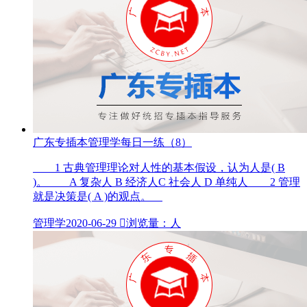
广东专插本管理学每日一练（8）
1 古典管理理论对人性的基本假设，认为人是( B
)。 A 复杂人 B 经济人C 社会人 D 单纯人 2 管理
就是决策是( A )的观点。
管理学
2020-06-29

浏览量：人